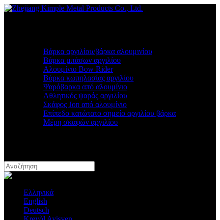
Σπίτι
Σχετικά με εμάς
Προϊόντα
Βάρκα αργιλίου/βάρκα αλουμινίου
Βάρκα μπάσων αργιλίου
Αλουμίνιο Bow Rider
Βάρκα κωπηλασίας αργιλίου
Ψαρόβαρκα από αλουμίνιο
Αθλητικός ψαράς αργιλίου
Σκάφος Jon από αλουμίνιο
Επίπεδο κατώτατο σημείο αργιλίου βάρκα
Μέρη σκαφών αργιλίου
Νέα
Η γνώση
Γίνε Έμπορος
Γλώσσα
Ελληνικά
English
Deutsch
Kreyòl Ayisyen