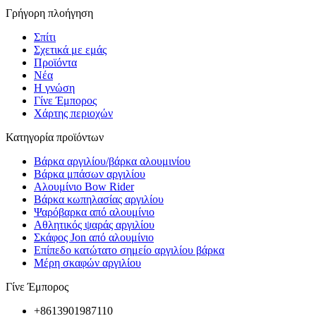
Γρήγορη πλοήγηση
Σπίτι
Σχετικά με εμάς
Προϊόντα
Νέα
Η γνώση
Γίνε Έμπορος
Χάρτης περιοχών
Κατηγορία προϊόντων
Βάρκα αργιλίου/βάρκα αλουμινίου
Βάρκα μπάσων αργιλίου
Αλουμίνιο Bow Rider
Βάρκα κωπηλασίας αργιλίου
Ψαρόβαρκα από αλουμίνιο
Αθλητικός ψαράς αργιλίου
Σκάφος Jon από αλουμίνιο
Επίπεδο κατώτατο σημείο αργιλίου βάρκα
Μέρη σκαφών αργιλίου
Γίνε Έμπορος
+8613901987110