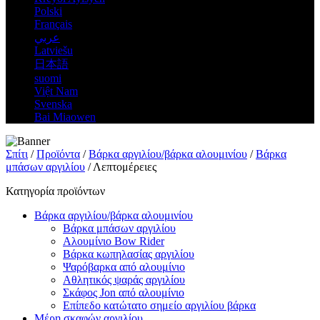
Polski
Français
عربي
Latviešu
日本語
suomi
Việt Nam
Svenska
Bai Miaowen
Σπίτι
/
Προϊόντα
/
Βάρκα αργιλίου/βάρκα αλουμινίου
/
Βάρκα
μπάσων αργιλίου
/ Λεπτομέρειες
Κατηγορία προϊόντων
Βάρκα αργιλίου/βάρκα αλουμινίου
Βάρκα μπάσων αργιλίου
Αλουμίνιο Bow Rider
Βάρκα κωπηλασίας αργιλίου
Ψαρόβαρκα από αλουμίνιο
Αθλητικός ψαράς αργιλίου
Σκάφος Jon από αλουμίνιο
Επίπεδο κατώτατο σημείο αργιλίου βάρκα
Μέρη σκαφών αργιλίου